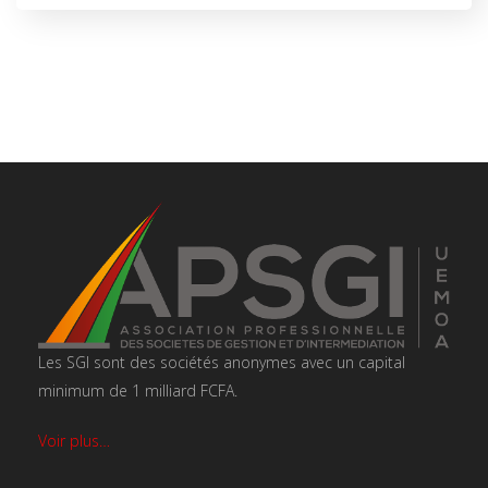
Les SGI sont des sociétés anonymes avec un capital
minimum de 1 milliard FCFA.
Voir plus…