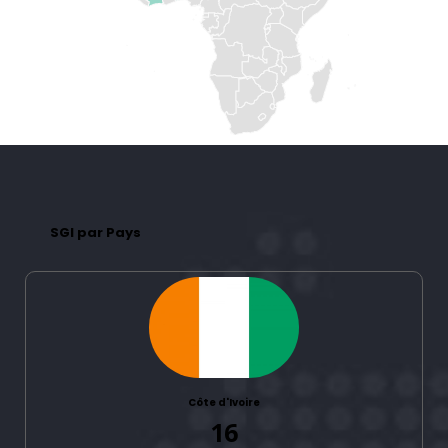
SGI par Pays
Côte d'Ivoire
16