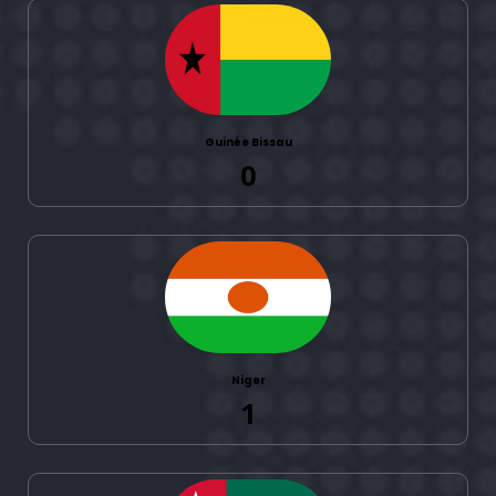
Guinée Bissau
0
Niger
1