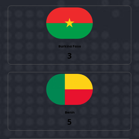
Burkina Faso
3
Benin
5