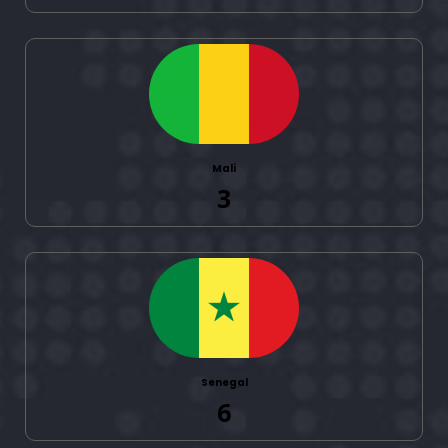
Mali
3
Senegal
6