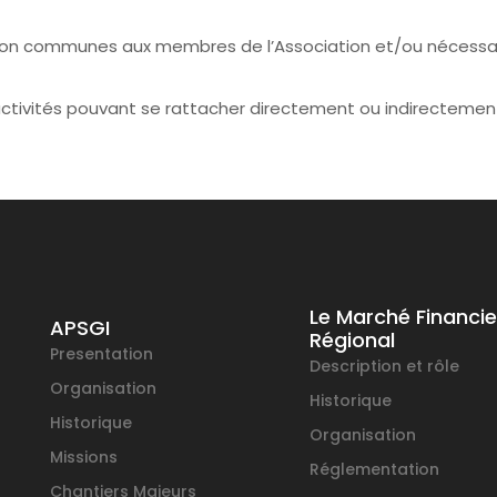
on communes aux membres de l’Association et/ou nécessair
ctivités pouvant se rattacher directement ou indirectement 
Le Marché Financie
APSGI
Régional
Presentation
Description et rôle
Organisation
Historique
Historique
Organisation
Missions
Réglementation
Chantiers Majeurs