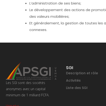
L’administration de ses biens;
Le développement des actions de promoti
des valeurs mobilières;
Et généralement, la gestion de toutes les a
connexes.
SGI
Description et rôle
Activités
Les SGI sont des sociétés
Liste des SGI
anonymes avec un capital
minimum de 1 milliard FCFA.
Voir plus…