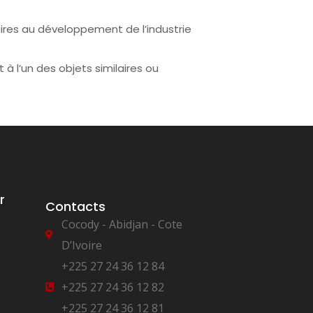
es au développement de l’industrie
à l’un des objets similaires ou
r
Contacts
Cocody - Abidjan - Cote
D’Ivoire
+225 27 24 36 12 84
+225 27 24 36 12 82
+225 27 24 36 12 81