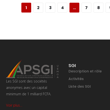
1
2
3
4
…
7
8
SGI
Description et rôle
Activités
Les SGI sont des sociétés
Liste des SGI
anonymes avec un capital
minimum de 1 milliard FCFA.
Voir plus…