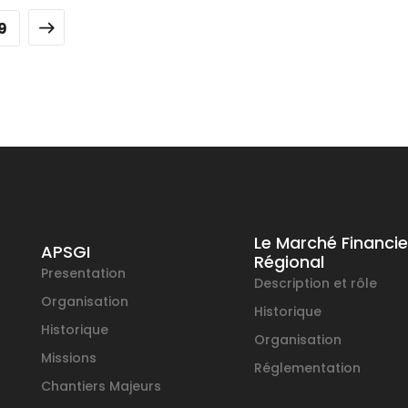
9
Le Marché Financie
APSGI
Régional
Presentation
Description et rôle
Organisation
Historique
Historique
Organisation
Missions
Réglementation
Chantiers Majeurs