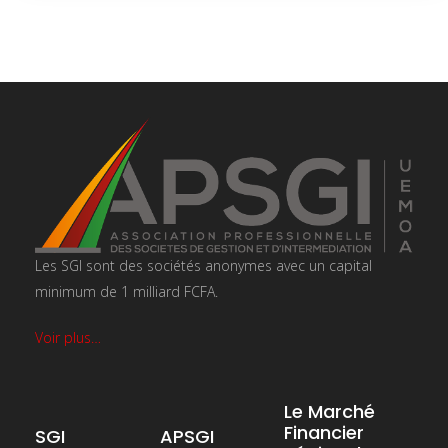
Les SGI sont des sociétés anonymes avec un capital
minimum de 1 milliard FCFA.
Voir plus…
Le Marché
Financier
SGI
APSGI