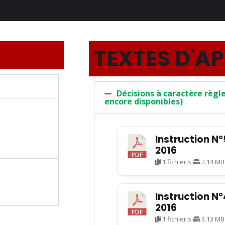
TEXTES D'A
Décisions à caractère règ
encore disponibles)
Instruction N
2016
1 fichier·s
2.14 MB
Instruction N
2016
1 fichier·s
3.13 MB