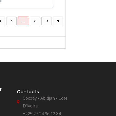
KB
4
5
…
8
9
r
Contacts
Cocody - Abidjan - Cote
D’Ivoire
+225 27 24 36 12 84