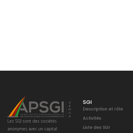
SGI
Description et rôle
Activités
Les SGI sont des sociétés
Liste des SGI
anonymes avec un capital