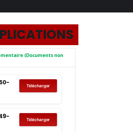
PPLICATIONS
lementaire (Documents non
°50-
Télécharger
°49-
Télécharger