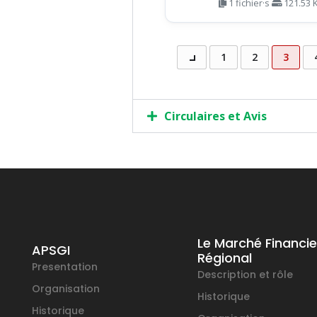
1 fichier·s
121.53 
1
2
3
Circulaires et Avis
Le Marché Financie
APSGI
Régional
Presentation
Description et rôle
Organisation
Historique
Historique