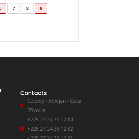
…
7
8
9
r
Contacts
Cocody - Abidjan - Cote
D’Ivoire
+225 27 24 36 12 84
+225 27 24 36 12 82
+225 27 24 36 12 81