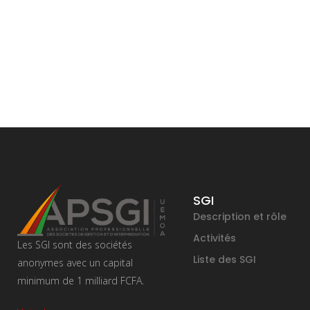
SGI
Description et rôle
Activités
Les SGI sont des sociétés
Liste des SGI
anonymes avec un capital
minimum de 1 milliard FCFA.