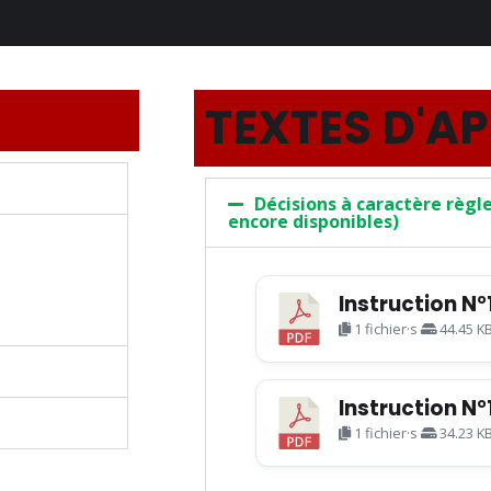
TEXTES D'A
Décisions à caractère règ
encore disponibles)
Instruction N
1 fichier·s
44.45 K
Instruction N
1 fichier·s
34.23 K