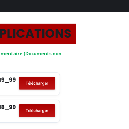
PPLICATIONS
lementaire (Documents non
°19_99
Télécharger
B
°18_99
Télécharger
B