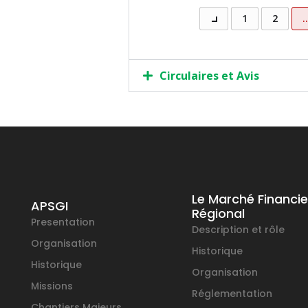
1
2
Circulaires et Avis
Le Marché Financie
APSGI
Régional
Presentation
Description et rôle
Organisation
Historique
Historique
Organisation
Missions
Réglementation
Chantiers Majeurs