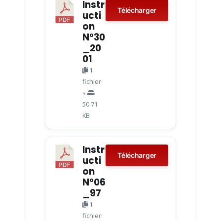
Instr
Télécharger
ucti
on
N°30
_20
01
1
fichier·
s
50.71
KB
Instr
Télécharger
ucti
on
N°06
_97
1
fichier·