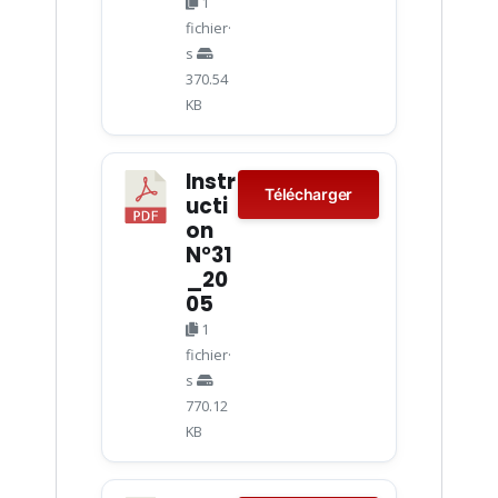
1
fichier·
s
370.54
KB
Instr
Télécharger
ucti
on
N°31
_20
05
1
fichier·
s
770.12
KB