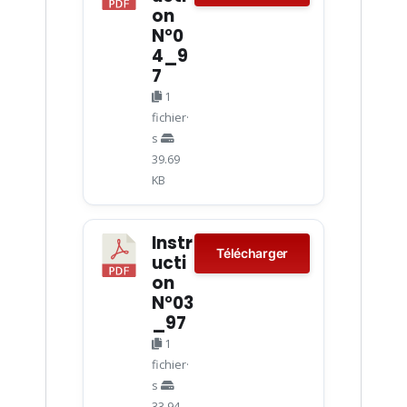
on
N°0
4_9
7
1
fichier·
s
39.69
KB
Instr
Télécharger
ucti
on
N°03
_97
1
fichier·
s
33.94