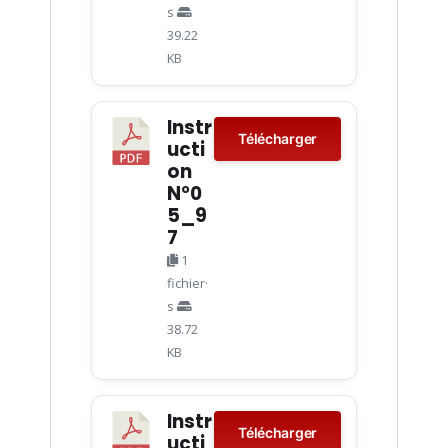
s
39.22
KB
Instr
Télécharger
ucti
on
N°0
5_9
7
1
fichier·
s
38.72
KB
Instr
Télécharger
ucti