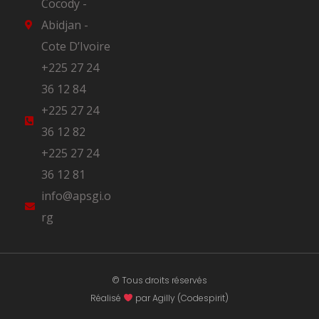
Cocody -
Abidjan -
Cote D’Ivoire
+225 27 24
36 12 84
+225 27 24
36 12 82
+225 27 24
36 12 81
info@apsgi.o
rg
© Tous droits réservés
Réalisé
par Agilly (Codespirit)